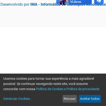
Desenvolvido por
IMA - Informática de Municípios Associados
Usamos cookies para tornar sua experiência a mais agradável
possível. Se continuar navegando neste site, você assume
concordar com nossa
Política de Cookies e Política de privacidade
home
build_circle
event
web
more_horiz
Erro ao enviar informações, por favor tente novamente
Gerenciar Cookies
...
Recusar
Aceitar todos
Início
Serviços
Eventos
Notícias
Mais