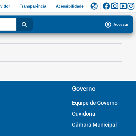
facebook
photo_camera
smart_display
flaky
vidor
Transparência
Acessibilidade
account_circle
search
Acessar
Governo
Equipe de Governo
Ouvidoria
Câmara Municipal