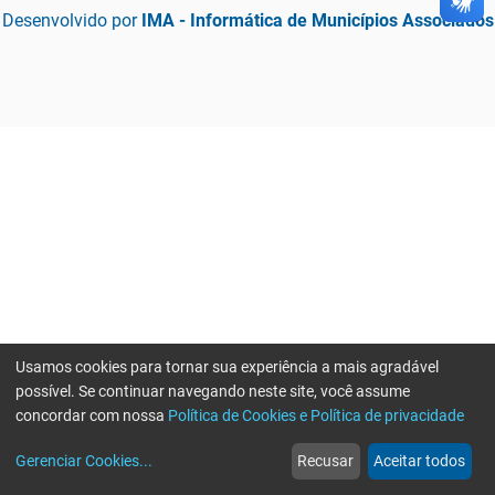
Desenvolvido por
IMA - Informática de Municípios Associados
Usamos cookies para tornar sua experiência a mais agradável
possível. Se continuar navegando neste site, você assume
concordar com nossa
Política de Cookies e Política de privacidade
home
build_circle
event
web
more_horiz
Gerenciar Cookies
...
Recusar
Aceitar todos
Início
Serviços
Eventos
Notícias
Mais