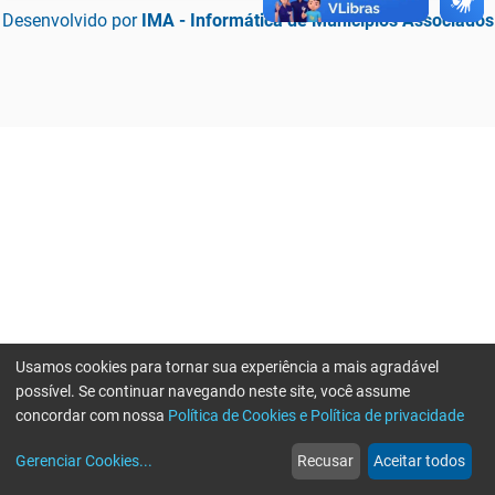
Desenvolvido por
IMA - Informática de Municípios Associados
Usamos cookies para tornar sua experiência a mais agradável
possível. Se continuar navegando neste site, você assume
concordar com nossa
Política de Cookies e Política de privacidade
home
build_circle
event
web
more_horiz
Erro ao enviar informações, por favor tente novamente
Gerenciar Cookies
...
Recusar
Aceitar todos
Início
Serviços
Eventos
Notícias
Mais