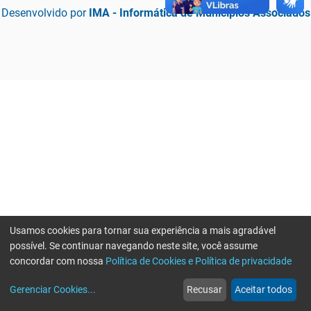
Desenvolvido por
IMA - Informática de Municípios Associados
Usamos cookies para tornar sua experiência a mais agradável
possível. Se continuar navegando neste site, você assume
concordar com nossa
Política de Cookies e Política de privacidade
home
build_circle
event
web
more_horiz
Erro ao enviar informações, por favor tente novamente
Gerenciar Cookies
...
Recusar
Aceitar todos
Início
Serviços
Eventos
Notícias
Mais