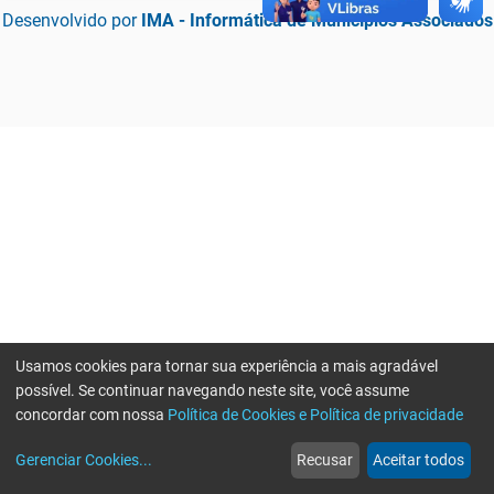
Desenvolvido por
IMA - Informática de Municípios Associados
Usamos cookies para tornar sua experiência a mais agradável
possível. Se continuar navegando neste site, você assume
concordar com nossa
Política de Cookies e Política de privacidade
home
build_circle
event
web
more_horiz
Erro ao enviar informações, por favor tente novamente
Gerenciar Cookies
...
Recusar
Aceitar todos
Início
Serviços
Eventos
Notícias
Mais