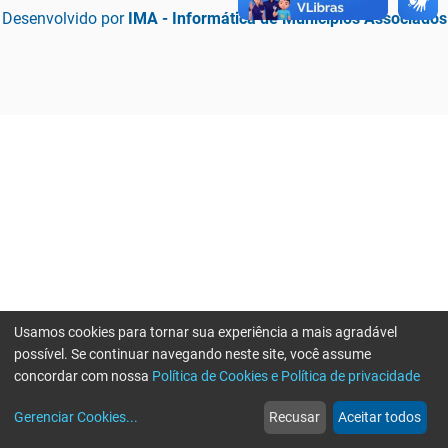
Desenvolvido por
IMA - Informática de Municípios Associados
Usamos cookies para tornar sua experiência a mais agradável
possível. Se continuar navegando neste site, você assume
concordar com nossa
Política de Cookies e Política de privacidade
home
build_circle
event
web
more_horiz
Erro ao enviar informações, por favor tente novamente
Gerenciar Cookies
...
Recusar
Aceitar todos
Início
Serviços
Eventos
Notícias
Mais