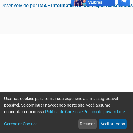
Desenvolvido por
IMA - Informática de Municípios Associados
Usamos cookies para tornar sua experiência a mais agradável
possível. Se continuar navegando neste site, você assume
concordar com nossa
Política de Cookies e Política de privacidade
home
build_circle
event
web
more_horiz
Erro ao enviar informações, por favor tente novamente
Gerenciar Cookies
...
Recusar
Aceitar todos
Início
Serviços
Eventos
Notícias
Mais