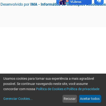
Desenvolvido por
IMA - Informática de Municípios Associados
Usamos cookies para tornar sua experiência a mais agradável
possível. Se continuar navegando neste site, você assume
concordar com nossa
Política de Cookies e Política de privacidade
home
build_circle
event
web
more_horiz
Erro ao enviar informações, por favor tente novamente
Gerenciar Cookies
...
Recusar
Aceitar todos
Início
Serviços
Eventos
Notícias
Mais