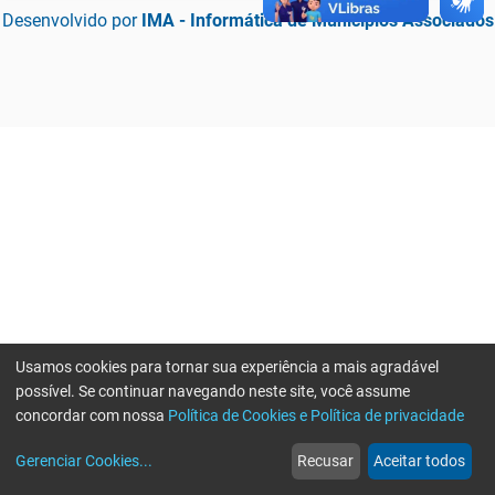
Desenvolvido por
IMA - Informática de Municípios Associados
Usamos cookies para tornar sua experiência a mais agradável
possível. Se continuar navegando neste site, você assume
concordar com nossa
Política de Cookies e Política de privacidade
home
build_circle
event
web
more_horiz
Erro ao enviar informações, por favor tente novamente
Gerenciar Cookies
...
Recusar
Aceitar todos
Início
Serviços
Eventos
Notícias
Mais