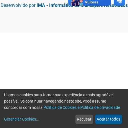
Desenvolvido por
IMA - Informática de Municípios Associados
Usamos cookies para tornar sua experiência a mais agradável
possível. Se continuar navegando neste site, você assume
concordar com nossa
Política de Cookies e Política de privacidade
home
build_circle
event
web
more_horiz
Erro ao enviar informações, por favor tente novamente
Gerenciar Cookies
...
Recusar
Aceitar todos
Início
Serviços
Eventos
Notícias
Mais