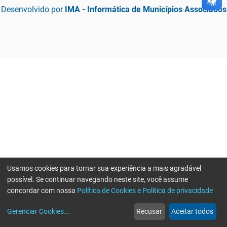
Desenvolvido por
IMA - Informática de Municípios Associados
Usamos cookies para tornar sua experiência a mais agradável
possível. Se continuar navegando neste site, você assume
concordar com nossa
Política de Cookies e Política de privacidade
home
build_circle
event
web
more_horiz
Gerenciar Cookies
...
Recusar
Aceitar todos
Início
Serviços
Eventos
Notícias
Mais