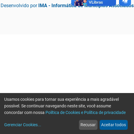
Desenvolvido por
IMA - Informática de Municípios Associados
Usamos cookies para tornar sua experiência a mais agradável
possível. Se continuar navegando neste site, você assume
concordar com nossa
Política de Cookies e Política de privacidade
home
build_circle
event
web
more_horiz
Erro ao enviar informações, por favor tente novamente
Gerenciar Cookies
...
Recusar
Aceitar todos
Início
Serviços
Eventos
Notícias
Mais