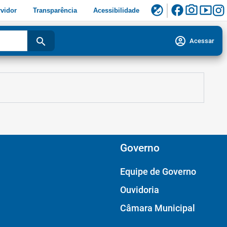
facebook
photo_camera
smart_display
flaky
vidor
Transparência
Acessibilidade
account_circle
search
Acessar
Governo
Equipe de Governo
Ouvidoria
Câmara Municipal