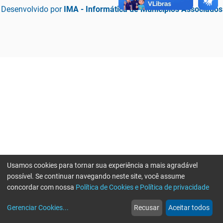
Desenvolvido por
IMA - Informática de Municípios Associados
Usamos cookies para tornar sua experiência a mais agradável
possível. Se continuar navegando neste site, você assume
concordar com nossa
Política de Cookies e Política de privacidade
home
build_circle
event
web
more_horiz
Erro ao enviar informações, por favor tente novamente
Gerenciar Cookies
...
Recusar
Aceitar todos
Início
Serviços
Eventos
Notícias
Mais