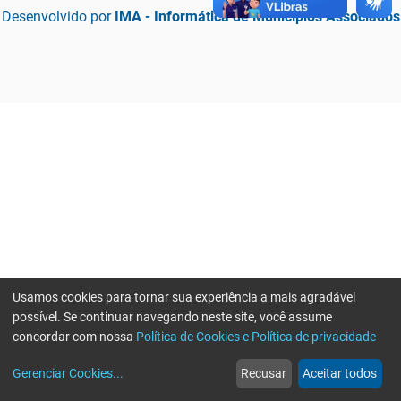
Desenvolvido por
IMA - Informática de Municípios Associados
Usamos cookies para tornar sua experiência a mais agradável
possível. Se continuar navegando neste site, você assume
concordar com nossa
Política de Cookies e Política de privacidade
home
build_circle
event
web
more_horiz
Erro ao enviar informações, por favor tente novamente
Gerenciar Cookies
...
Recusar
Aceitar todos
Início
Serviços
Eventos
Notícias
Mais