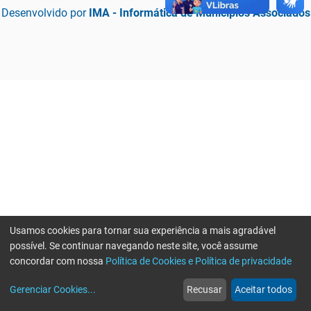
Desenvolvido por
IMA - Informática de Municípios Associados
Usamos cookies para tornar sua experiência a mais agradável
possível. Se continuar navegando neste site, você assume
concordar com nossa
Política de Cookies e Política de privacidade
home
build_circle
event
web
more_horiz
Erro ao enviar informações, por favor tente novamente
Gerenciar Cookies
...
Recusar
Aceitar todos
Início
Serviços
Eventos
Notícias
Mais