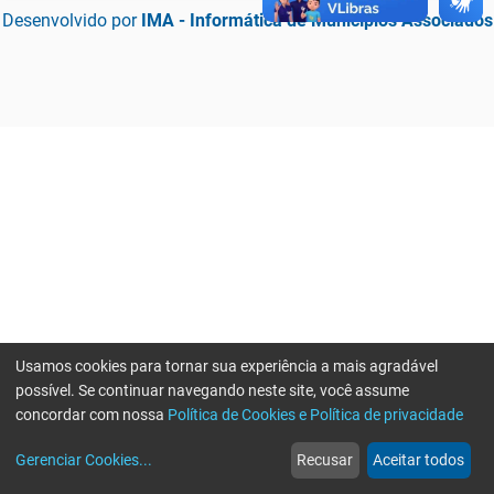
Desenvolvido por
IMA - Informática de Municípios Associados
Usamos cookies para tornar sua experiência a mais agradável
possível. Se continuar navegando neste site, você assume
concordar com nossa
Política de Cookies e Política de privacidade
home
build_circle
event
web
more_horiz
Erro ao enviar informações, por favor tente novamente
Gerenciar Cookies
...
Recusar
Aceitar todos
Início
Serviços
Eventos
Notícias
Mais