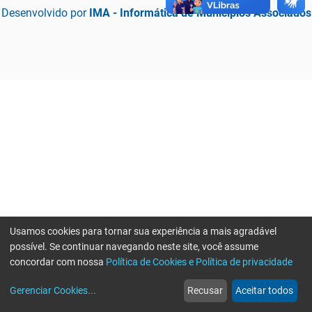
Desenvolvido por
IMA - Informática de Municípios Associados
Usamos cookies para tornar sua experiência a mais agradável
possível. Se continuar navegando neste site, você assume
concordar com nossa
Política de Cookies e Política de privacidade
home
build_circle
event
web
more_horiz
Erro ao enviar informações, por favor tente novamente
Gerenciar Cookies
...
Recusar
Aceitar todos
Início
Serviços
Eventos
Notícias
Mais