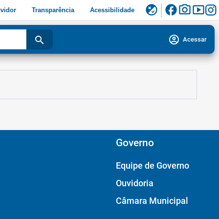
facebook
photo_camera
smart_display
flaky
vidor
Transparência
Acessibilidade
account_circle
search
Acessar
Governo
Equipe de Governo
Ouvidoria
Câmara Municipal