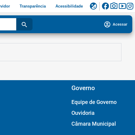
facebook
photo_camera
smart_display
flaky
vidor
Transparência
Acessibilidade
account_circle
search
Acessar
Governo
Equipe de Governo
Ouvidoria
Câmara Municipal