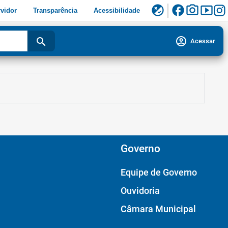
facebook
photo_camera
smart_display
flaky
vidor
Transparência
Acessibilidade
account_circle
search
Acessar
Governo
Equipe de Governo
Ouvidoria
Câmara Municipal