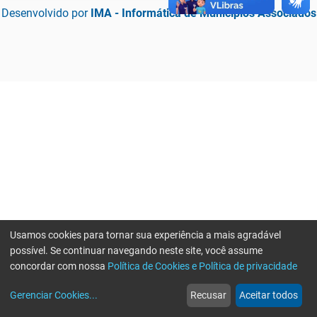
Desenvolvido por
IMA - Informática de Municípios Associados
Usamos cookies para tornar sua experiência a mais agradável
possível. Se continuar navegando neste site, você assume
concordar com nossa
Política de Cookies e Política de privacidade
home
build_circle
event
web
more_horiz
Erro ao enviar informações, por favor tente novamente
Gerenciar Cookies
...
Recusar
Aceitar todos
Início
Serviços
Eventos
Notícias
Mais