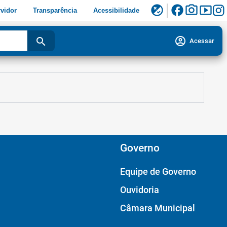
facebook
photo_camera
smart_display
flaky
vidor
Transparência
Acessibilidade
account_circle
search
Acessar
Governo
Equipe de Governo
Ouvidoria
Câmara Municipal