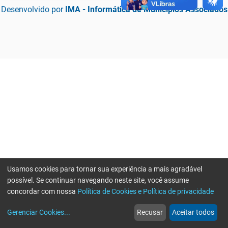
Desenvolvido por
IMA - Informática de Municípios Associados
Usamos cookies para tornar sua experiência a mais agradável
possível. Se continuar navegando neste site, você assume
concordar com nossa
Política de Cookies e Política de privacidade
home
build_circle
event
web
more_horiz
Erro ao enviar informações, por favor tente novamente
Gerenciar Cookies
...
Recusar
Aceitar todos
Início
Serviços
Eventos
Notícias
Mais