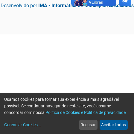
Desenvolvido por
IMA - Informática de Municípios Associados
Usamos cookies para tornar sua experiência a mais agradável
possível. Se continuar navegando neste site, você assume
concordar com nossa
Política de Cookies e Política de privacidade
home
build_circle
event
web
more_horiz
Erro ao enviar informações, por favor tente novamente
Gerenciar Cookies
...
Recusar
Aceitar todos
Início
Serviços
Eventos
Notícias
Mais