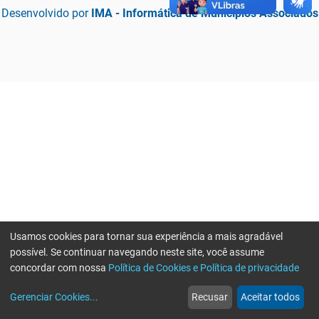
Desenvolvido por
IMA - Informática de Municípios Associados
Usamos cookies para tornar sua experiência a mais agradável
possível. Se continuar navegando neste site, você assume
concordar com nossa
Política de Cookies e Política de privacidade
home
build_circle
event
web
more_horiz
Erro ao enviar informações, por favor tente novamente
Gerenciar Cookies
...
Recusar
Aceitar todos
Início
Serviços
Eventos
Notícias
Mais