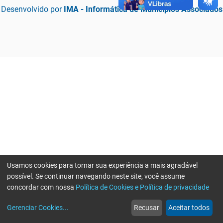
Desenvolvido por
IMA - Informática de Municípios Associados
Usamos cookies para tornar sua experiência a mais agradável
possível. Se continuar navegando neste site, você assume
concordar com nossa
Política de Cookies e Política de privacidade
home
build_circle
event
web
more_horiz
Erro ao enviar informações, por favor tente novamente
Gerenciar Cookies
...
Recusar
Aceitar todos
Início
Serviços
Eventos
Notícias
Mais