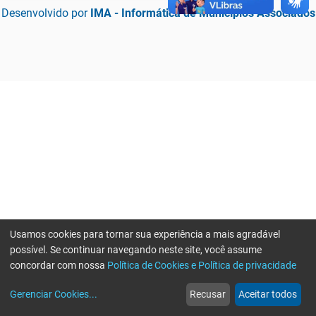
Desenvolvido por
IMA - Informática de Municípios Associados
Usamos cookies para tornar sua experiência a mais agradável
possível. Se continuar navegando neste site, você assume
concordar com nossa
Política de Cookies e Política de privacidade
home
build_circle
event
web
more_horiz
Erro ao enviar informações, por favor tente novamente
Gerenciar Cookies
...
Recusar
Aceitar todos
Início
Serviços
Eventos
Notícias
Mais