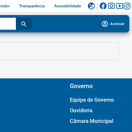
facebook
photo_camera
smart_display
flaky
vidor
Transparência
Acessibilidade
account_circle
search
Acessar
Governo
Equipe de Governo
Ouvidoria
Câmara Municipal