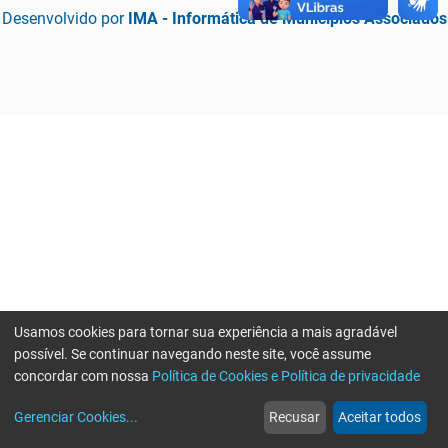
Desenvolvido por
IMA - Informática de Municípios Associados
Usamos cookies para tornar sua experiência a mais agradável
possível. Se continuar navegando neste site, você assume
concordar com nossa
Política de Cookies e Política de privacidade
home
build_circle
event
web
more_horiz
Erro ao enviar informações, por favor tente novamente
Gerenciar Cookies
...
Recusar
Aceitar todos
Início
Serviços
Eventos
Notícias
Mais