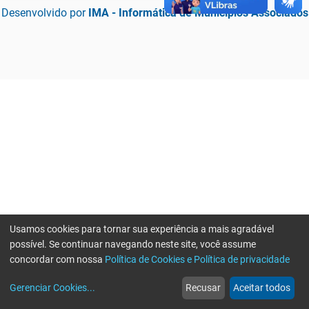
Desenvolvido por
IMA - Informática de Municípios Associados
Usamos cookies para tornar sua experiência a mais agradável
possível. Se continuar navegando neste site, você assume
concordar com nossa
Política de Cookies e Política de privacidade
home
build_circle
event
web
more_horiz
Erro ao enviar informações, por favor tente novamente
Gerenciar Cookies
...
Recusar
Aceitar todos
Início
Serviços
Eventos
Notícias
Mais