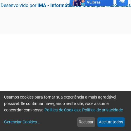
Desenvolvido por
IMA - Informática de Municípios Associados
Usamos cookies para tornar sua experiência a mais agradável
possível. Se continuar navegando neste site, você assume
concordar com nossa
Política de Cookies e Política de privacidade
home
build_circle
event
web
more_horiz
Erro ao enviar informações, por favor tente novamente
Gerenciar Cookies
...
Recusar
Aceitar todos
Início
Serviços
Eventos
Notícias
Mais