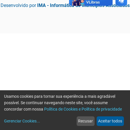
Desenvolvido por
IMA - Informática de Municípios Associados
Usamos cookies para tornar sua experiência a mais agradável
possível. Se continuar navegando neste site, você assume
concordar com nossa
Política de Cookies e Política de privacidade
home
build_circle
event
web
more_horiz
Erro ao enviar informações, por favor tente novamente
Gerenciar Cookies
...
Recusar
Aceitar todos
Início
Serviços
Eventos
Notícias
Mais