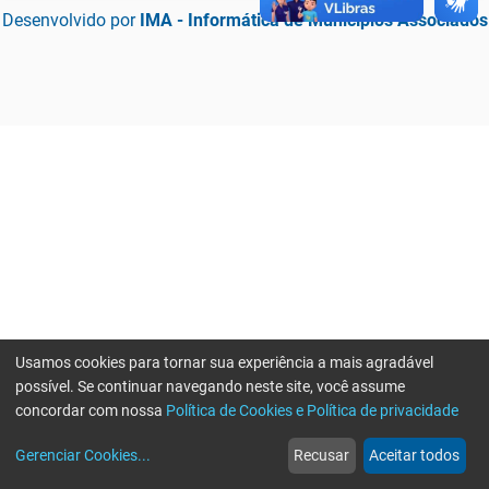
Desenvolvido por
IMA - Informática de Municípios Associados
Usamos cookies para tornar sua experiência a mais agradável
possível. Se continuar navegando neste site, você assume
concordar com nossa
Política de Cookies e Política de privacidade
home
build_circle
event
web
more_horiz
Erro ao enviar informações, por favor tente novamente
Gerenciar Cookies
...
Recusar
Aceitar todos
Início
Serviços
Eventos
Notícias
Mais