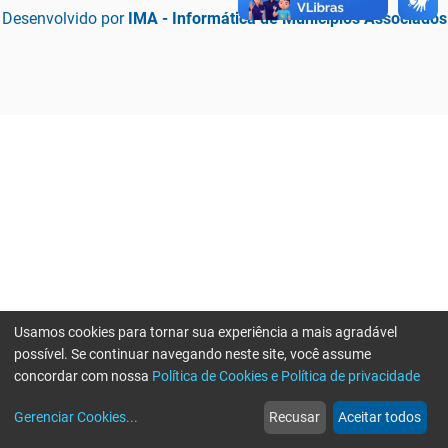
Desenvolvido por
IMA - Informática de Municípios Associados
Usamos cookies para tornar sua experiência a mais agradável
possível. Se continuar navegando neste site, você assume
concordar com nossa
Política de Cookies e Política de privacidade
home
build_circle
event
web
more_horiz
Erro ao enviar informações, por favor tente novamente
Gerenciar Cookies
...
Recusar
Aceitar todos
Início
Serviços
Eventos
Notícias
Mais