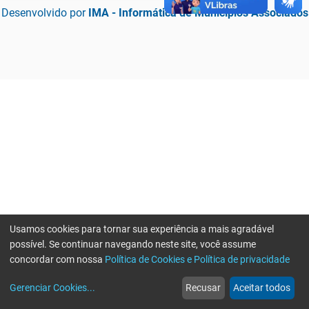
Desenvolvido por
IMA - Informática de Municípios Associados
Usamos cookies para tornar sua experiência a mais agradável
possível. Se continuar navegando neste site, você assume
concordar com nossa
Política de Cookies e Política de privacidade
home
build_circle
event
web
more_horiz
Erro ao enviar informações, por favor tente novamente
Gerenciar Cookies
...
Recusar
Aceitar todos
Início
Serviços
Eventos
Notícias
Mais