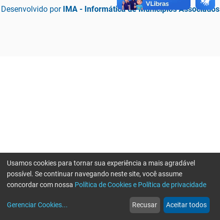
Desenvolvido por
IMA - Informática de Municípios Associados
Usamos cookies para tornar sua experiência a mais agradável
possível. Se continuar navegando neste site, você assume
concordar com nossa
Política de Cookies e Política de privacidade
home
build_circle
event
web
more_horiz
Erro ao enviar informações, por favor tente novamente
Gerenciar Cookies
...
Recusar
Aceitar todos
Início
Serviços
Eventos
Notícias
Mais