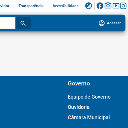
facebook
photo_camera
smart_display
flaky
vidor
Transparência
Acessibilidade
account_circle
search
Acessar
Governo
Equipe de Governo
Ouvidoria
Câmara Municipal