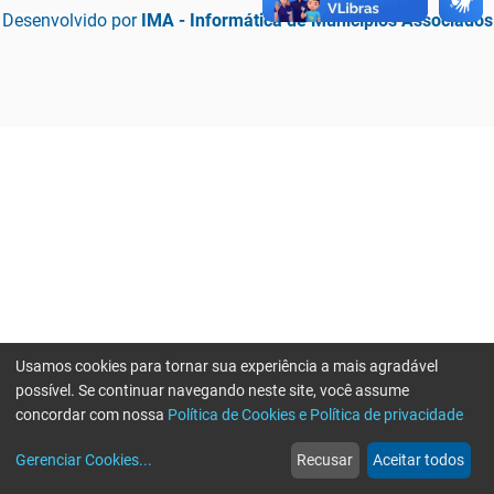
Desenvolvido por
IMA - Informática de Municípios Associados
Usamos cookies para tornar sua experiência a mais agradável
possível. Se continuar navegando neste site, você assume
concordar com nossa
Política de Cookies e Política de privacidade
home
build_circle
event
web
more_horiz
Erro ao enviar informações, por favor tente novamente
Gerenciar Cookies
...
Recusar
Aceitar todos
Início
Serviços
Eventos
Notícias
Mais