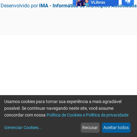
Desenvolvido por
IMA - Informática de Municípios Associados
Usamos cookies para tornar sua experiência a mais agradável
possível. Se continuar navegando neste site, você assume
concordar com nossa
Política de Cookies e Política de privacidade
home
build_circle
event
web
more_horiz
Erro ao enviar informações, por favor tente novamente
Gerenciar Cookies
...
Recusar
Aceitar todos
Início
Serviços
Eventos
Notícias
Mais