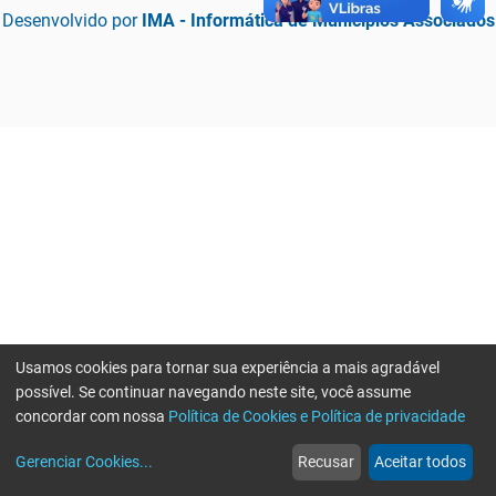
Desenvolvido por
IMA - Informática de Municípios Associados
Usamos cookies para tornar sua experiência a mais agradável
possível. Se continuar navegando neste site, você assume
concordar com nossa
Política de Cookies e Política de privacidade
home
build_circle
event
web
more_horiz
Erro ao enviar informações, por favor tente novamente
Gerenciar Cookies
...
Recusar
Aceitar todos
Início
Serviços
Eventos
Notícias
Mais