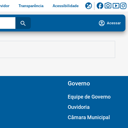
facebook
photo_camera
smart_display
flaky
vidor
Transparência
Acessibilidade
account_circle
search
Acessar
Governo
Equipe de Governo
Ouvidoria
Câmara Municipal