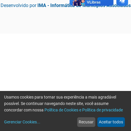
Desenvolvido por
IMA - Informática de Municípios Associados
Usamos cookies para tornar sua experiência a mais agradável
possível. Se continuar navegando neste site, você assume
concordar com nossa
Política de Cookies e Política de privacidade
home
build_circle
event
web
more_horiz
Erro ao enviar informações, por favor tente novamente
Gerenciar Cookies
...
Recusar
Aceitar todos
Início
Serviços
Eventos
Notícias
Mais