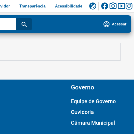
facebook
photo_camera
smart_display
flaky
vidor
Transparência
Acessibilidade
account_circle
search
Acessar
Governo
Equipe de Governo
Ouvidoria
Câmara Municipal