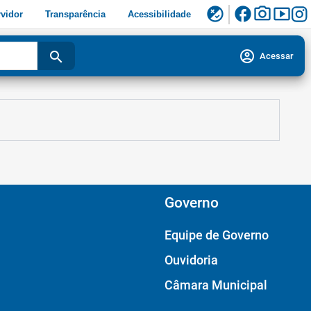
facebook
photo_camera
smart_display
flaky
vidor
Transparência
Acessibilidade
account_circle
search
Acessar
Governo
Equipe de Governo
Ouvidoria
Câmara Municipal