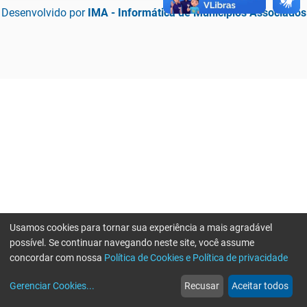
Desenvolvido por
IMA - Informática de Municípios Associados
Usamos cookies para tornar sua experiência a mais agradável
possível. Se continuar navegando neste site, você assume
concordar com nossa
Política de Cookies e Política de privacidade
home
build_circle
event
web
more_horiz
Erro ao enviar informações, por favor tente novamente
Gerenciar Cookies
...
Recusar
Aceitar todos
Início
Serviços
Eventos
Notícias
Mais