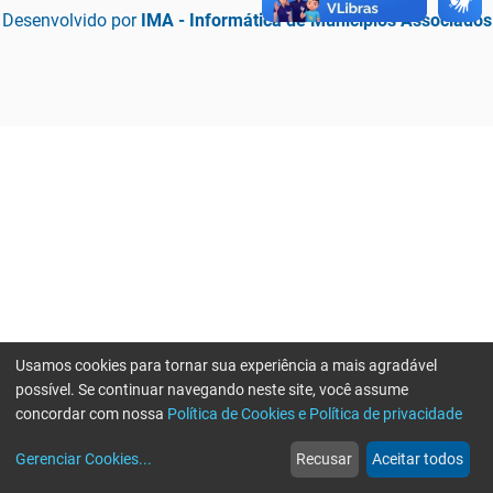
Desenvolvido por
IMA - Informática de Municípios Associados
Usamos cookies para tornar sua experiência a mais agradável
possível. Se continuar navegando neste site, você assume
concordar com nossa
Política de Cookies e Política de privacidade
home
build_circle
event
web
more_horiz
Erro ao enviar informações, por favor tente novamente
Gerenciar Cookies
...
Recusar
Aceitar todos
Início
Serviços
Eventos
Notícias
Mais