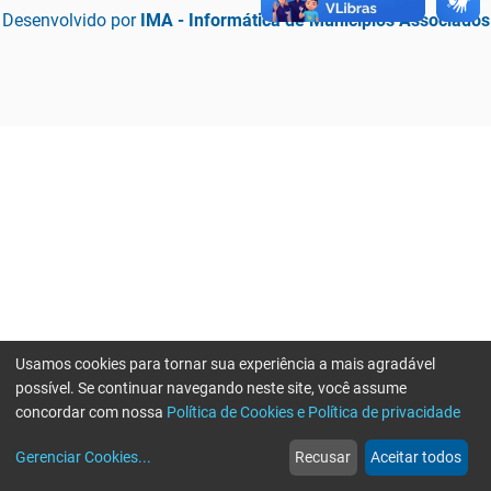
Desenvolvido por
IMA - Informática de Municípios Associados
Usamos cookies para tornar sua experiência a mais agradável
possível. Se continuar navegando neste site, você assume
concordar com nossa
Política de Cookies e Política de privacidade
home
build_circle
event
web
more_horiz
Erro ao enviar informações, por favor tente novamente
Gerenciar Cookies
...
Recusar
Aceitar todos
Início
Serviços
Eventos
Notícias
Mais