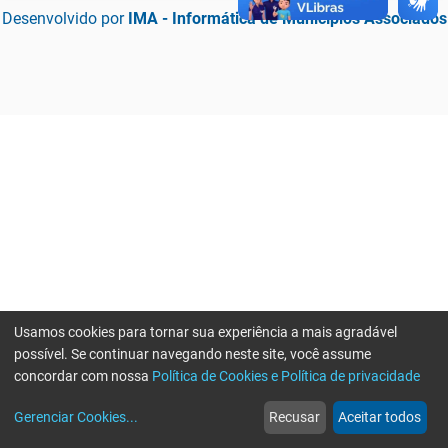
Desenvolvido por
IMA - Informática de Municípios Associados
Usamos cookies para tornar sua experiência a mais agradável
possível. Se continuar navegando neste site, você assume
concordar com nossa
Política de Cookies e Política de privacidade
home
build_circle
event
web
more_horiz
Erro ao enviar informações, por favor tente novamente
Gerenciar Cookies
...
Recusar
Aceitar todos
Início
Serviços
Eventos
Notícias
Mais